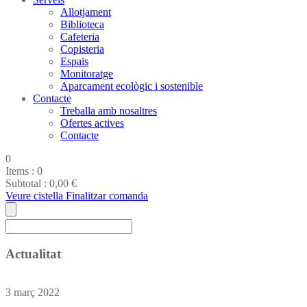
Allotjament
Biblioteca
Cafeteria
Copisteria
Espais
Monitoratge
Aparcament ecològic i sostenible
Contacte
Treballa amb nosaltres
Ofertes actives
Contacte
0
Items :
0
Subtotal :
0,00
€
Veure cistella
Finalitzar comanda
Actualitat
3
març
2022