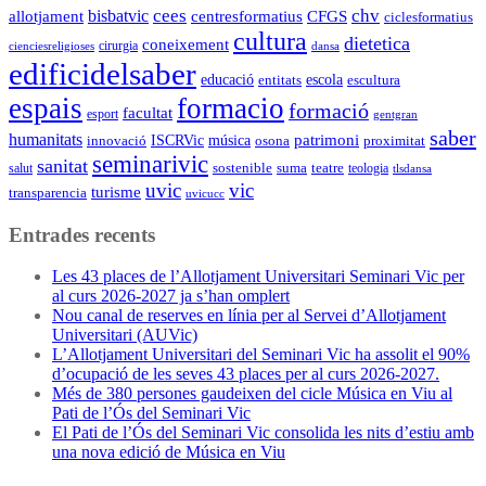
cees
chv
bisbatvic
CFGS
allotjament
centresformatius
ciclesformatius
cultura
dietetica
coneixement
cienciesreligioses
cirurgia
dansa
edificidelsaber
educació
entitats
escola
escultura
espais
formacio
formació
facultat
esport
gentgran
saber
humanitats
patrimoni
ISCRVic
música
proximitat
innovació
osona
seminarivic
sanitat
sostenible
suma
teatre
salut
teologia
tlsdansa
uvic
vic
turisme
transparencia
uvicucc
Entrades recents
Les 43 places de l’Allotjament Universitari Seminari Vic per
al curs 2026-2027 ja s’han omplert
Nou canal de reserves en línia per al Servei d’Allotjament
Universitari (AUVic)
L’Allotjament Universitari del Seminari Vic ha assolit el 90%
d’ocupació de les seves 43 places per al curs 2026-2027.
Més de 380 persones gaudeixen del cicle Música en Viu al
Pati de l’Ós del Seminari Vic
El Pati de l’Ós del Seminari Vic consolida les nits d’estiu amb
una nova edició de Música en Viu