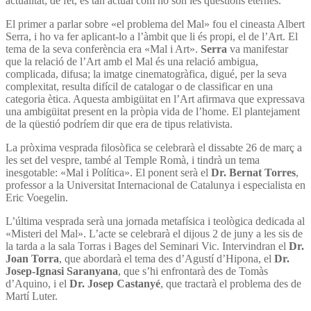
actualitat; de fet, és tan actual com ho són les qüestions eternes.
El primer a parlar sobre «el problema del Mal» fou el cineasta Albert
Serra, i ho va fer aplicant-lo a l’àmbit que li és propi, el de l’Art. El
tema de la seva conferència era «Mal i Art».
Serra
va manifestar
que la relació de l’Art amb el Mal és una relació ambigua,
complicada, difusa; la imatge cinematogràfica, digué, per la seva
complexitat, resulta difícil de catalogar o de classificar en una
categoria ètica. Aquesta ambigüitat en l’Art afirmava que expressava
una ambigüitat present en la pròpia vida de l’home. El plantejament
de la qüestió podríem dir que era de tipus relativista.
La pròxima vesprada filosòfica se celebrarà el dissabte 26 de març a
les set del vespre, també al Temple Romà, i tindrà un tema
inesgotable: «Mal i Política». El ponent serà el
Dr. Bernat Torres
,
professor a la Universitat Internacional de Catalunya i especialista en
Eric Voegelin.
L’última vesprada serà una jornada metafísica i teològica dedicada al
«Misteri del Mal». L’acte se celebrarà el dijous 2 de juny a les sis de
la tarda a la sala Torras i Bages del Seminari Vic. Intervindran el
Dr.
Joan Torra
, que abordarà el tema des d’Agustí d’Hipona, el
Dr.
Josep-Ignasi Saranyana
, que s’hi enfrontarà des de Tomàs
d’Aquino, i el
Dr. Josep Castanyé
, que tractarà el problema des de
Martí Luter.