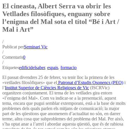
El cineasta, Albert Serra va obrir les
Vetllades filosòfiques, enguany sobre
l’enigma del Mal sota el títol “Bé i Art /
Mal i Art”
/
Publicat per
Seminari Vic
/
Comentaris
0
/
Etiquetes
edificidelsaber
,
espais
,
formacio
El passat divendres 25 de febrer, va tenir lloc la primera de les
«vetllades filosòfiques» que el
Patronat d’Estudis Osonencs (PEO)
i
l’
Institut Superior de Ciències Religioses de Vic
(ISCRVic)
organitzen conjuntament. El tema de les vetllades gira entorn
«l’enigma del Mal». Com va indicar-se a la presentació, aquest
tema, encara que pugui semblar extemporani, està a la base de molts
problemes dels quals parlen els mitjans de comunicació; la major
part de les qüestions que anomenem d’actualitat no són, en darrer
terme, altra cosa que subproblemes del problema del Mal. Per això,
s’ha optat anar a l’arrel i abordar aquesta qüestió, que és de rabiosa