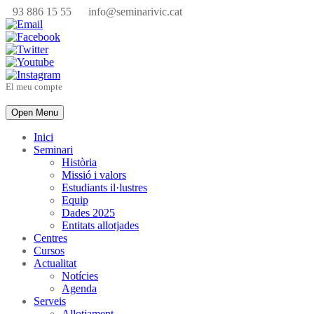
93 886 15 55
info@seminarivic.cat
El meu compte
Open Menu
Inici
Seminari
Història
Missió i valors
Estudiants il·lustres
Equip
Dades 2025
Entitats allotjades
Centres
Cursos
Actualitat
Notícies
Agenda
Serveis
Allotjament