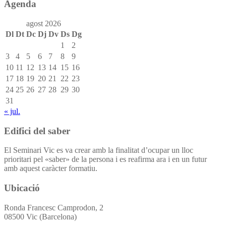
Agenda
agost 2026
Dl
Dt
Dc
Dj
Dv
Ds
Dg
1
2
3
4
5
6
7
8
9
10
11
12
13
14
15
16
17
18
19
20
21
22
23
24
25
26
27
28
29
30
31
« jul.
Edifici del saber
El Seminari Vic es va crear amb la finalitat d’ocupar un lloc
prioritari pel «saber» de la persona i es reafirma ara i en un futur
amb aquest caràcter formatiu.
Ubicació
Ronda Francesc Camprodon, 2
08500 Vic (Barcelona)