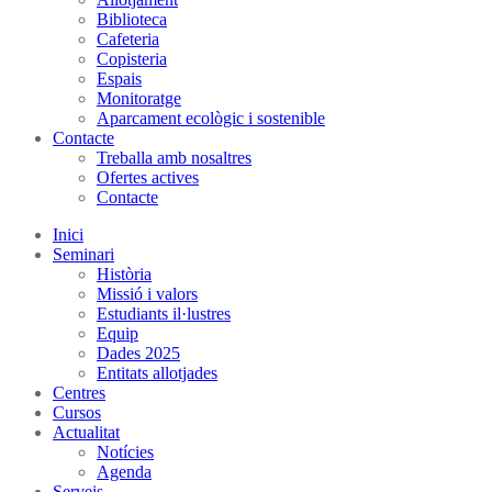
Biblioteca
Cafeteria
Copisteria
Espais
Monitoratge
Aparcament ecològic i sostenible
Contacte
Treballa amb nosaltres
Ofertes actives
Contacte
Inici
Seminari
Història
Missió i valors
Estudiants il·lustres
Equip
Dades 2025
Entitats allotjades
Centres
Cursos
Actualitat
Notícies
Agenda
Serveis