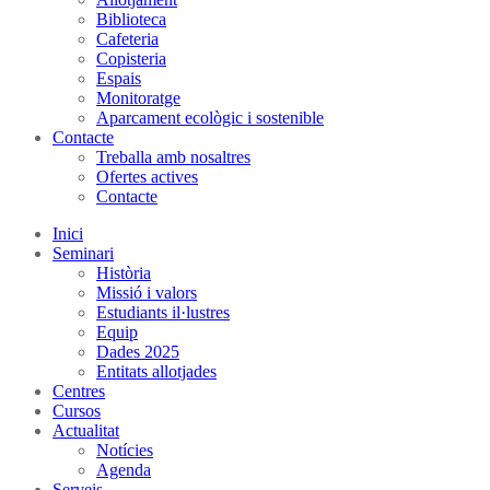
Biblioteca
Cafeteria
Copisteria
Espais
Monitoratge
Aparcament ecològic i sostenible
Contacte
Treballa amb nosaltres
Ofertes actives
Contacte
Inici
Seminari
Història
Missió i valors
Estudiants il·lustres
Equip
Dades 2025
Entitats allotjades
Centres
Cursos
Actualitat
Notícies
Agenda
Serveis