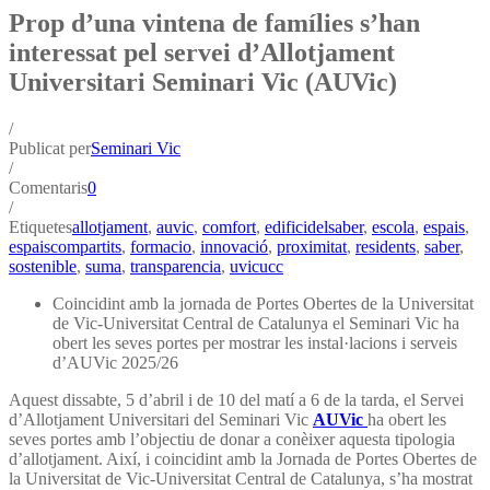
Prop d’una vintena de famílies s’han
interessat pel servei d’Allotjament
Universitari Seminari Vic (AUVic)
/
Publicat per
Seminari Vic
/
Comentaris
0
/
Etiquetes
allotjament
,
auvic
,
comfort
,
edificidelsaber
,
escola
,
espais
,
espaiscompartits
,
formacio
,
innovació
,
proximitat
,
residents
,
saber
,
sostenible
,
suma
,
transparencia
,
uvicucc
Coincidint amb la jornada de Portes Obertes de la Universitat
de Vic-Universitat Central de Catalunya el Seminari Vic ha
obert les seves portes per mostrar les instal·lacions i serveis
d’AUVic 2025/26
Aquest dissabte, 5 d’abril i de 10 del matí a 6 de la tarda, el Servei
d’Allotjament Universitari del Seminari Vic
AUVic
ha obert les
seves portes amb l’objectiu de donar a conèixer aquesta tipologia
d’allotjament. Així, i coincidint amb la Jornada de Portes Obertes de
la Universitat de Vic-Universitat Central de Catalunya, s’ha mostrat