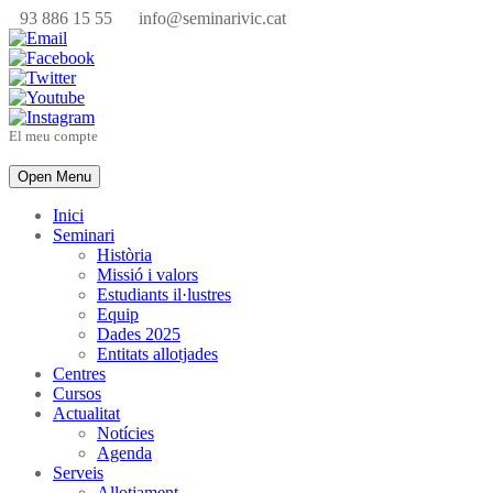
93 886 15 55
info@seminarivic.cat
El meu compte
Open Menu
Inici
Seminari
Història
Missió i valors
Estudiants il·lustres
Equip
Dades 2025
Entitats allotjades
Centres
Cursos
Actualitat
Notícies
Agenda
Serveis
Allotjament