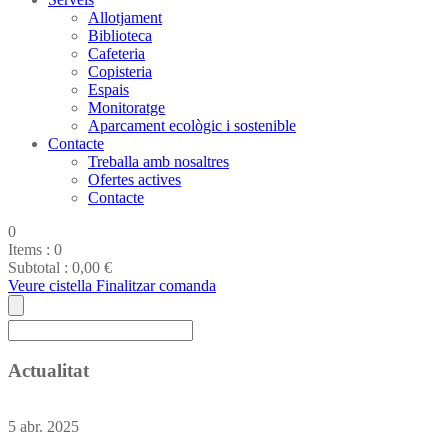
Allotjament
Biblioteca
Cafeteria
Copisteria
Espais
Monitoratge
Aparcament ecològic i sostenible
Contacte
Treballa amb nosaltres
Ofertes actives
Contacte
0
Items :
0
Subtotal :
0,00
€
Veure cistella
Finalitzar comanda
Actualitat
5
abr.
2025