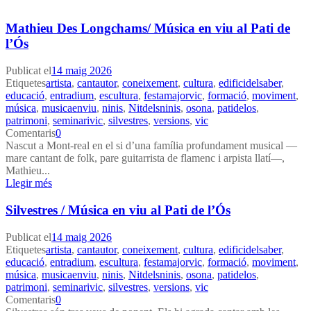
Mathieu Des Longchams/ Música en viu al Pati de
l’Ós
Publicat el
14 maig 2026
Etiquetes
artista
,
cantautor
,
coneixement
,
cultura
,
edificidelsaber
,
educació
,
entradium
,
escultura
,
festamajorvic
,
formació
,
moviment
,
música
,
musicaenviu
,
ninis
,
Nitdelsninis
,
osona
,
patidelos
,
patrimoni
,
seminarivic
,
silvestres
,
versions
,
vic
Comentaris
0
Nascut a Mont-real en el si d’una família profundament musical —
mare cantant de folk, pare guitarrista de flamenc i arpista llatí—,
Mathieu...
Llegir més
Silvestres / Música en viu al Pati de l’Ós
Publicat el
14 maig 2026
Etiquetes
artista
,
cantautor
,
coneixement
,
cultura
,
edificidelsaber
,
educació
,
entradium
,
escultura
,
festamajorvic
,
formació
,
moviment
,
música
,
musicaenviu
,
ninis
,
Nitdelsninis
,
osona
,
patidelos
,
patrimoni
,
seminarivic
,
silvestres
,
versions
,
vic
Comentaris
0