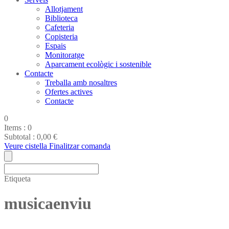
Allotjament
Biblioteca
Cafeteria
Copisteria
Espais
Monitoratge
Aparcament ecològic i sostenible
Contacte
Treballa amb nosaltres
Ofertes actives
Contacte
0
Items :
0
Subtotal :
0,00
€
Veure cistella
Finalitzar comanda
Etiqueta
musicaenviu