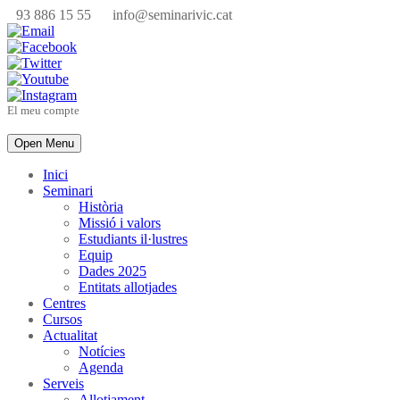
93 886 15 55
info@seminarivic.cat
El meu compte
Open Menu
Inici
Seminari
Història
Missió i valors
Estudiants il·lustres
Equip
Dades 2025
Entitats allotjades
Centres
Cursos
Actualitat
Notícies
Agenda
Serveis
Allotjament