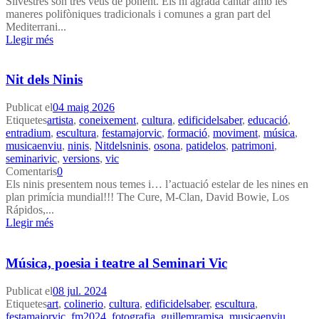
Silvestres són tres veus de ponent. Els hi agrada cantar amb les
maneres polifòniques tradicionals i comunes a gran part del
Mediterrani...
Llegir més
Nit dels Ninis
Publicat el
04 maig 2026
Etiquetes
artista
,
coneixement
,
cultura
,
edificidelsaber
,
educació
,
entradium
,
escultura
,
festamajorvic
,
formació
,
moviment
,
música
,
musicaenviu
,
ninis
,
Nitdelsninis
,
osona
,
patidelos
,
patrimoni
,
seminarivic
,
versions
,
vic
Comentaris
0
Els ninis presentem nous temes i… l’actuació estelar de les nines en
plan primícia mundial!!! The Cure, M-Clan, David Bowie, Los
Rápidos,...
Llegir més
Música, poesia i teatre al Seminari Vic
Publicat el
08 jul. 2024
Etiquetes
art
,
colinerio
,
cultura
,
edificidelsaber
,
escultura
,
festamajorvic
,
fm2024
,
fotografia
,
guillemramisa
,
musicaenviu
,