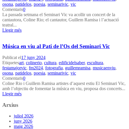
osona
,
patidelos
,
poesia
,
seminarivic
,
vic
Comentaris
0
La passada setmana el Seminari Vic va acollir un concert de la
cantautora, Coline Rio; el cantautor, Guillem Ramisa i l’actuació
teatral...
Llegir més
Música en viu al Pati de l’Os del Seminari Vic
Publicat el
17 juny 2024
Etiquetes
art
,
colinerio
,
cultura
,
edificidelsaber
,
escultura
,
festamajorvic
,
fm2024
,
fotografia
,
guillemramisa
,
musicaenviu
,
osona
,
patidelos
,
poesia
,
seminarivic
,
vic
Comentaris
0
Coline Rio i Guillem Ramisa artistes d’aquest estiu El Seminari Vic,
amb l’objectiu de fomentar la música en viu, proposa dos concerts...
Llegir més
Arxius
juliol 2026
juny 2026
maig 2026