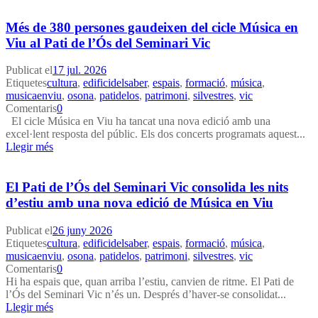
Més de 380 persones gaudeixen del cicle Música en
Viu al Pati de l’Ós del Seminari Vic
Publicat el
17 jul. 2026
Etiquetes
cultura
,
edificidelsaber
,
espais
,
formació
,
música
,
musicaenviu
,
osona
,
patidelos
,
patrimoni
,
silvestres
,
vic
Comentaris
0
El cicle Música en Viu ha tancat una nova edició amb una
excel·lent resposta del públic. Els dos concerts programats aquest...
Llegir més
El Pati de l’Ós del Seminari Vic consolida les nits
d’estiu amb una nova edició de Música en Viu
Publicat el
26 juny 2026
Etiquetes
cultura
,
edificidelsaber
,
espais
,
formació
,
música
,
musicaenviu
,
osona
,
patidelos
,
patrimoni
,
silvestres
,
vic
Comentaris
0
Hi ha espais que, quan arriba l’estiu, canvien de ritme. El Pati de
l’Ós del Seminari Vic n’és un. Després d’haver-se consolidat...
Llegir més