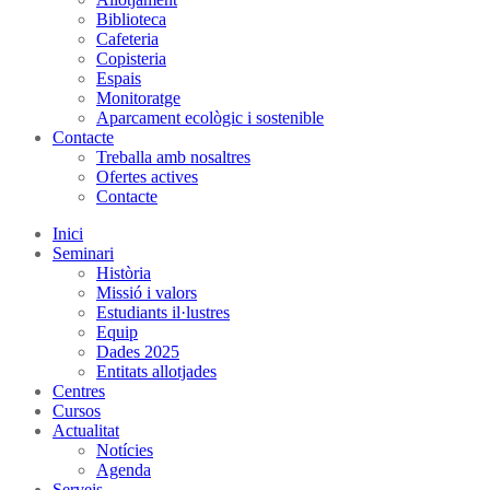
Biblioteca
Cafeteria
Copisteria
Espais
Monitoratge
Aparcament ecològic i sostenible
Contacte
Treballa amb nosaltres
Ofertes actives
Contacte
Inici
Seminari
Història
Missió i valors
Estudiants il·lustres
Equip
Dades 2025
Entitats allotjades
Centres
Cursos
Actualitat
Notícies
Agenda
Serveis